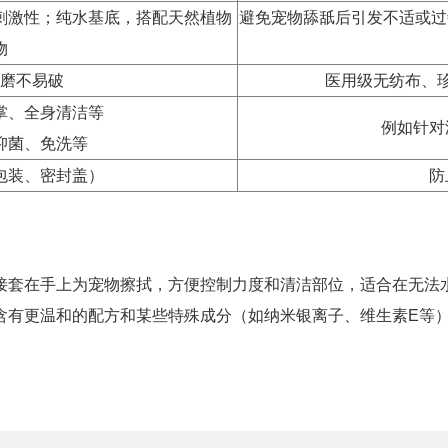
刺激性；纯水基底，搭配天然植物
避免宠物舔舐后引发不适或过
物
磨不易破
医用级无纺布、
掌、全身清洁等
例如针对
抑菌、免洗等
包装、密封盖）
防
接套在手上为宠物擦拭，方便控制力度和清洁部位，适合在无法
含有更温和的配方和某些特殊成分（如纳米银离子、维生素E等