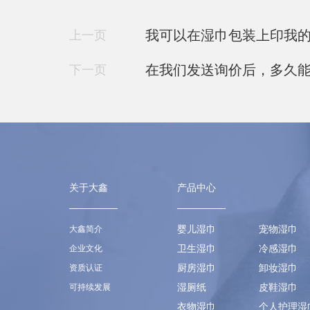
我可以在湿巾包装上印我
上一页
在我们发送询价后，多久
下一页
关于大鑫
产品中心
婴儿湿巾
宠物湿巾
大鑫简介
卫生湿巾
冷感湿巾
企业文化
厨房湿巾
卸妆湿巾
资质认证
湿厕纸
皮鞋湿巾
可持续发展
衣物湿巾
个人护理湿