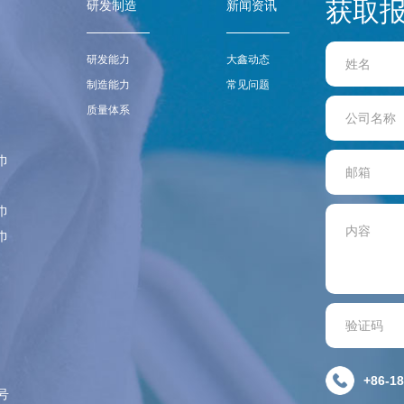
获取
研发制造
新闻资讯
研发能力
大鑫动态
制造能力
常见问题
质量体系
巾
巾
巾
+86-18
号