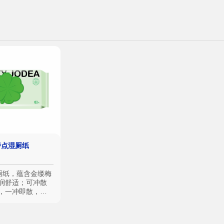
/ 娇点湿厕纸
湿厕纸，蕴含金缕梅
润舒适；可冲散
，一冲即散，不
弱酸配方，不含
放心用