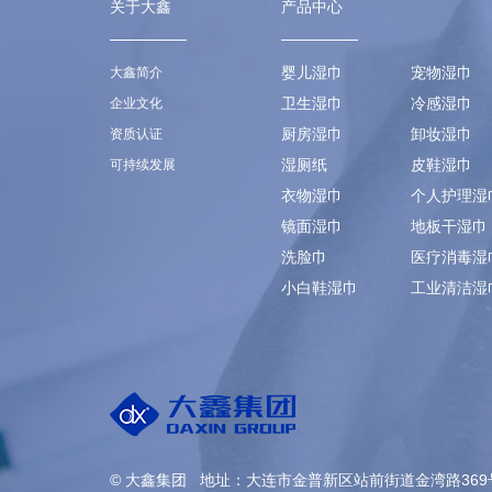
关于大鑫
产品中心
婴儿湿巾
宠物湿巾
大鑫简介
卫生湿巾
冷感湿巾
企业文化
厨房湿巾
卸妆湿巾
资质认证
湿厕纸
皮鞋湿巾
可持续发展
衣物湿巾
个人护理湿
镜面湿巾
地板干湿巾
洗脸巾
医疗消毒湿
小白鞋湿巾
工业清洁湿
© 大鑫集团 地址：大连市金普新区站前街道金湾路369