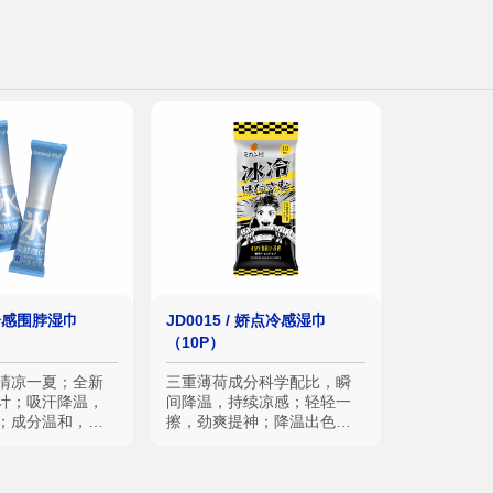
/ 冷感围脖湿巾
JD0015 / 娇点冷感湿巾
（10P）
清凉一夏；全新
三重薄荷成分科学配比，瞬
计；吸汗降温，
间降温，持续凉感；轻轻一
；成分温和，擦
擦，劲爽提神；降温出色，
即用即凉，体感温度下降
3℃；水润保湿，擦拭不拔干