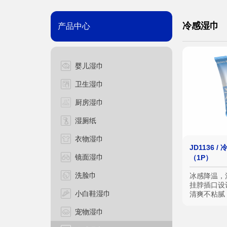
冷感湿巾
产品中心
婴儿湿巾
卫生湿巾
厨房湿巾
湿厕纸
衣物湿巾
JD1136 
镜面湿巾
（1P）
洗脸巾
冰感降温，
挂脖插口设
小白鞋湿巾
清爽不粘腻
拭不刺激
宠物湿巾